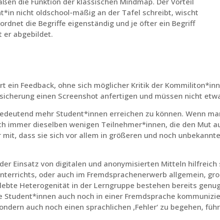
en die Funktion der klassischen Mindmap. Der Vorteil
t*in nicht oldschool-mäßig an der Tafel schreibt, wischt
rdnet die Begriffe eigenständig und je öfter ein Begriff
t er abgebildet.
 ein Feedback, ohne sich möglicher Kritik der Kommiliton*inn
icherung einen Screenshot anfertigen und müssen nicht etwa 
 bedeutend mehr Student*innen erreichen zu können. Wenn man
och immer dieselben wenigen Teilnehmer*innen, die den Mut a
r mit, dass sie sich vor allem in größeren und noch unbekann
der Einsatz von digitalen und anonymisierten Mitteln hilfreich
nterrichts, oder auch im Fremdsprachenerwerb allgemein, gro
rlebte Heterogenität in der Lerngruppe bestehen bereits ge
ie Student*innen auch noch in einer Fremdsprache kommuniziere
ondern auch noch einen sprachlichen ‚Fehler‘ zu begehen, führ