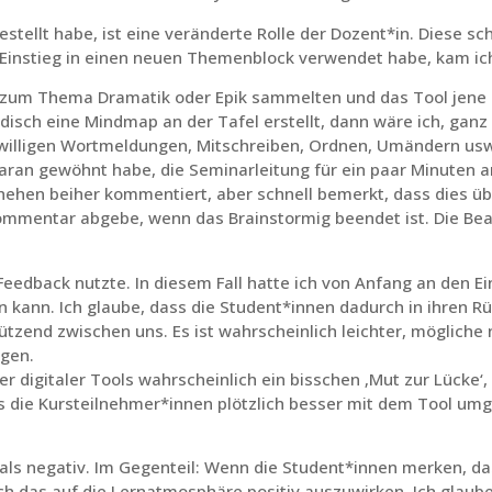
stellt habe, ist eine veränderte Rolle der Dozent*in. Diese sc
Einstieg in einen neuen Themenblock verwendet habe, kam ich
 zum Thema Dramatik oder Epik sammelten und das Tool jene e
disch eine Mindmap an der Tafel erstellt, dann wäre ich, ganz
reiwilligen Wortmeldungen, Mitschreiben, Ordnen, Umändern us
daran gewöhnt habe, die Seminarleitung für ein paar Minuten 
hen beiher kommentiert, aber schnell bemerkt, dass dies über
mmentar abgebe, wenn das Brainstormig beendet ist. Die Be
Feedback nutzte. In diesem Fall hatte ich von Anfang an den Eind
 kann. Ich glaube, dass die Student*innen dadurch in ihren 
tzend zwischen uns. Es ist wahrscheinlich leichter, mögliche 
agen.
r digitaler Tools wahrscheinlich ein bisschen ‚Mut zur Lücke
ss die Kursteilnehmer*innen plötzlich besser mit dem Tool u
t als negativ. Im Gegenteil: Wenn die Student*innen merken, d
sich das auf die Lernatmosphäre positiv auszuwirken. Ich glaube