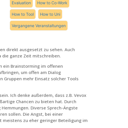
Evaluation
How to Co-Work
How to Tool
How to Uni
Vergangene Veranstaltungen
en direkt ausgesetzt zu sehen. Auch
die ganze Zeit mitschreiben.
 ein Brainstorming im offenen
ufbringen, um offen am Dialog
ten Gruppen mehr Einsatz solcher Tools
 sein. Ich denke außerdem, dass z.B. Vevox
ßartige Chancen zu bieten hat. Durch
nug Hemmungen. Diverse Sprech-Ängste
n sollen. Die Angst, bei einer
t meistens zu eher geringer Beteiligung im