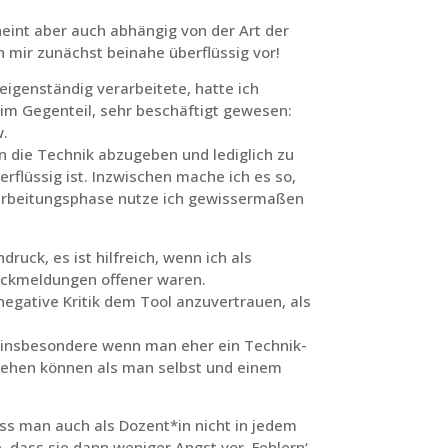
heint aber auch abhängig von der Art der
 mir zunächst beinahe überflüssig vor!
igenständig verarbeitete, hatte ich
 im Gegenteil, sehr beschäftigt gewesen:
w.
an die Technik abzugeben und lediglich zu
flüssig ist. Inzwischen mache ich es so,
arbeitungsphase nutze ich gewissermaßen
ruck, es ist hilfreich, wenn ich als
Rückmeldungen offener waren.
negative Kritik dem Tool anzuvertrauen, als
‘, insbesondere wenn man eher ein Technik-
mgehen können als man selbst und einem
ass man auch als Dozent*in nicht in jedem
, dass sie dann weniger Angst vor ‚Fehlern‘