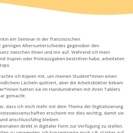
ntin ein Seminar in der französischen
rotz geringen Altersunterschiedes gegenüber den
epanz zwischen ihnen und mir auf. Während ich mein
mit Kopien oder Printausgaben bestritten habe, arbeiteten
tops.
brachte ich Kopien mit, um meinen Student*innen einen
ndlichem Lächeln quittiert, aber die Arbeitsblätter bekam
mer*innen hatten sie im Handumdrehen mit ihren Tablets
bar gemacht.
r, dass ich mich mehr mit dem Thema der Digitalisierung
isteswissenschaften erscheint mir dies wichtig, damit sie
und anschlussfähig bleiben.
ialien direkt in digitaler Form zur Verfügung zu stellen.
ellen zu verwenden. Ich konzentrierte mich z.B. stärker auf