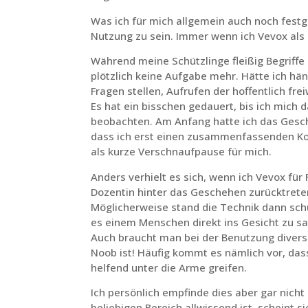
Was ich für mich allgemein auch noch festge
Nutzung zu sein. Immer wenn ich Vevox als 
Während meine Schützlinge fleißig Begriffe
plötzlich keine Aufgabe mehr. Hätte ich hän
Fragen stellen, Aufrufen der hoffentlich f
Es hat ein bisschen gedauert, bis ich mich 
beobachten. Am Anfang hatte ich das Gesche
dass ich erst einen zusammenfassenden Ko
als kurze Verschnaufpause für mich.
Anders verhielt es sich, wenn ich Vevox für 
Dozentin hinter das Geschehen zurücktreten
Möglicherweise stand die Technik dann schü
es einem Menschen direkt ins Gesicht zu s
Auch braucht man bei der Benutzung diverse
Noob ist! Häufig kommt es nämlich vor, da
helfend unter die Arme greifen.
Ich persönlich empfinde dies aber gar nich
beliebigen Bereich allwissend ist, scheint 